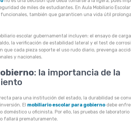
no
no es una decisión que deba tomarse a la ligera, pues impl
eguridad de miles de estudiantes. En Aula Mobiliario Escolar
funcionales, también que garanticen una vida útil prolong
obiliario escolar gubernamental incluyen: el ensayo de carga
do, la verificación de estabilidad lateral y el test de corros
n que cada pieza soporte el uso rudo diario, prevenga acci
nales y nacionales.
gobierno
: la importancia de la
miento
ecta para una institución del estado, la durabilidad se conv
inversión. El
mobiliario escolar
para gobierno
debe enfre
doméstico u oficinista. Por ello, las pruebas de laboratorio
 no fallará prematuramente.