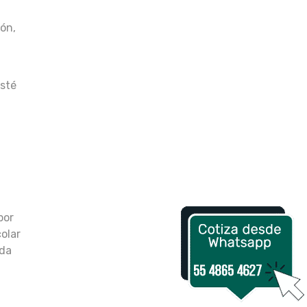
ión,
esté
por
olar
ada