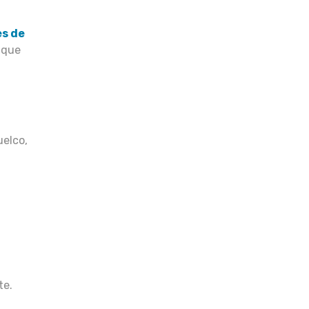
s de
 que
uelco,
te.