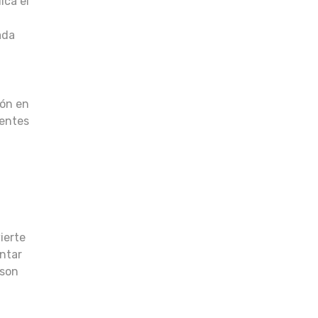
ica el
ada
ión en
dentes
ierte
ntar
 son