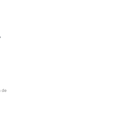
?
a de