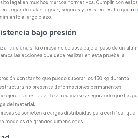
uisito legal en muchos marcos normativos. Cumplir con estos
á entregando aulas dignas, seguras y resistentes. Lo que
re
imiento a largo plazo.
istencia bajo presión
izar que una silla o mesa no colapse bajo el peso de un alu
amos las acciones que debe realizar en esta prueba, a
a presión constante que puede superar los 150 kg durante
 la estructura no presente deformaciones permanentes.
que ejerce un estudiante al reclinarse asegurando que los p
ga del material.
s mesas se someten a cargas distribuidas para certificar que 
 en modelos de grandes dimensiones.
dad