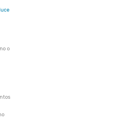
duce
mno o
untos
no